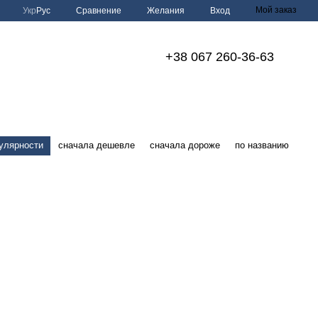
Мой заказ
Сравнение
Укр
Рус
Желания
Вход
+38 067 260-36-63
улярности
сначала дешевле
сначала дороже
по названию