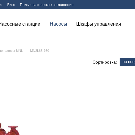
ия
Блог
Пользовательское соглашение
Насосные станции
Насосы
Шкафы управления
ые насосы МNL
MN2L65-160
по поп
Сортировка: