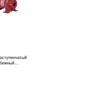
ноступенчатый
обежный
5-160-4P-50-TM-GG
ормам EN733
ьной муфтой для
двигателю