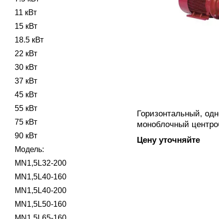
11 кВт
15 кВт
18.5 кВт
22 кВт
30 кВт
37 кВт
45 кВт
55 кВт
Горизонтальный, од
75 кВт
моноблочный центр
электронасос MN2L6
90 кВт
Цену уточняйте
соответствующий н
Модель:
жесткой соединител
MN1,5L32-200
крепления к электро
MN1,5L40-160
MN1,5L40-200
MN1,5L50-160
MN1,5L65-160