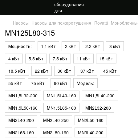
Насосы
Насосы для пожаротушения
Rovatti
Моноблочны
MN125L80-315
Мощность:
1,1 кВт
2 кВт
2.2 кВт
3 кВт
4 кВт
5.5 кВт
7.5 кВт
11 кВт
15 кВт
18.5 кВт
22 кВт
30 кВт
37 кВт
45 кВт
55 кВт
75 кВт
90 кВт
Модель:
MN1,5L32-200
MN1,5L40-160
MN1,5L40-200
MN1,5L50-160
MN1,5L65-160
MN2L32-200
MN2L40-200
MN2L40-250
MN2L50-160
MN2L65-160
MN2L80-160
MN3L40-200