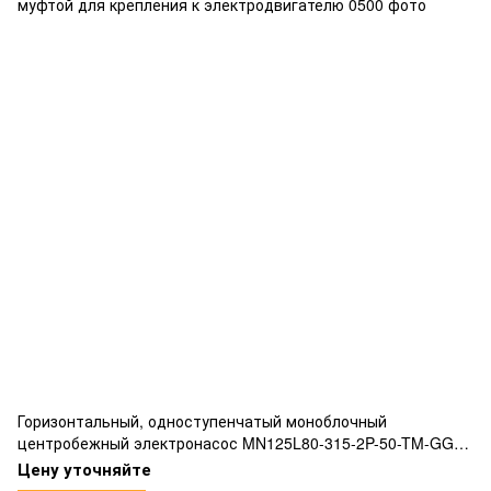
Горизонтальный, одноступенчатый моноблочный
центробежный электронасос MN125L80-315-2P-50-TM-GG
соответствующий нормам EN733 жесткой соединительной
Цену уточняйте
муфтой для крепления к электродвигателю