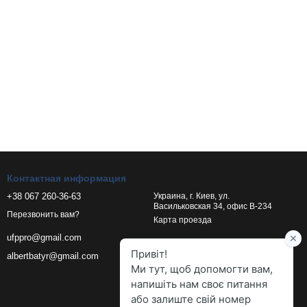
Контактная информация
+38 067 260-36-63
Украина, г. Киев, ул.
Васильковская 34, офис В-234
Перезвонить вам?
Карта проезда
ufppro@gmail.com
albertbatyr@gmail.com