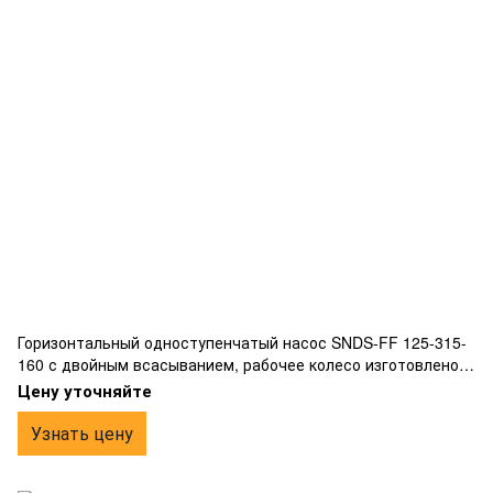
Горизонтальный одноступенчатый насос SNDS-FF 125-315-
160 с двойным всасыванием, рабочее колесо изготовлено
из бронзы, фланцевым подключением.
Цену уточняйте
Узнать цену