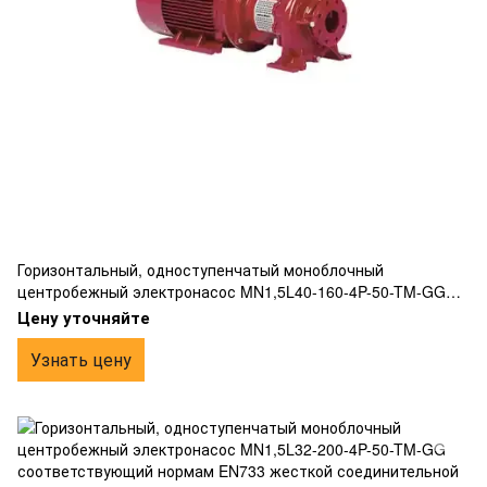
Горизонтальный, одноступенчатый моноблочный
центробежный электронасос MN1,5L40-160-4P-50-TM-GG
соответствующий нормам EN733 жесткой соединительной
Цену уточняйте
муфтой для крепления к электродвигателю
Узнать цену