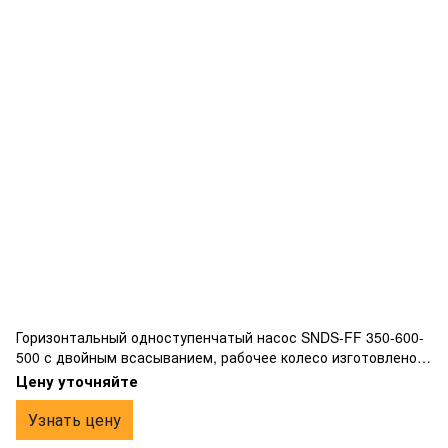
Горизонтальный одноступенчатый насос SNDS-FF 350-600-
500 с двойным всасыванием, рабочее колесо изготовлено
из бронзы, фланцевым подключением.
Цену уточняйте
Узнать цену