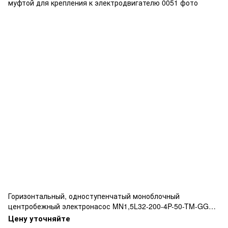
Горизонтальный, одноступенчатый моноблочный
центробежный электронасос MN1,5L32-200-4P-50-TM-GG
соответствующий нормам EN733 жесткой соединительной
Цену уточняйте
муфтой для крепления к электродвигателю