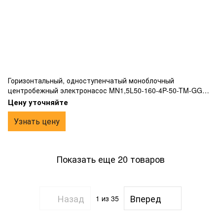
Горизонтальный, одноступенчатый моноблочный
центробежный электронасос MN1,5L50-160-4P-50-TM-GG
соответствующий нормам EN733 жесткой соединительной
Цену уточняйте
муфтой для крепления к электродвигателю
Узнать цену
Показать еще 20 товаров
Назад
Вперед
1
из 35