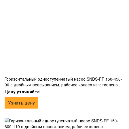
Горизонтальный одноступенчатый насос SNDS-FF 150-450-
90 с двойным всасыванием, рабочее колесо изготовлено из
бронзы, фланцевым подключением.
Цену уточняйте
Узнать цену