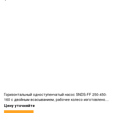
Горизонтальный одноступенчатый насос SNDS-FF 250-450-
160 с двойным всасыванием, рабочее колесо изготовлено
из бронзы, фланцевым подключением.
Цену уточняйте