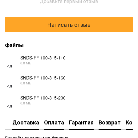
Добавьте первый отзыв
Написать отзыв
Файлы
SNDS-FF 100-315-110
0.8 МБ
PDF
SNDS-FF 100-315-160
0.8 МБ
PDF
SNDS-FF 100-315-200
0.8 МБ
PDF
Доставка
Оплата
Гарантия
Возврат
Кон
Способы доставки по Украине: