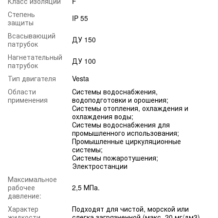
Класс изоляции
F
Степень
IP 55
защиты
Всасывающий
ДУ 150
патрубок
Нагнетательный
ДУ 100
патрубок
Тип двигателя
Vesta
Области
Системы водоснабжения,
применения
водоподготовки и орошения;
Системы отопления, охлаждения и
охлаждения воды;
Системы водоснабжения для
промышленного использования;
Промышленные циркуляционные
системы;
Системы пожаротушения;
Электростанции
Максимальное
рабочее
2,5 МПа.
давление:
Характер
Подходят для чистой, морской или
жидкости
слегка загрязненной (макс. 20 мг/дм3)