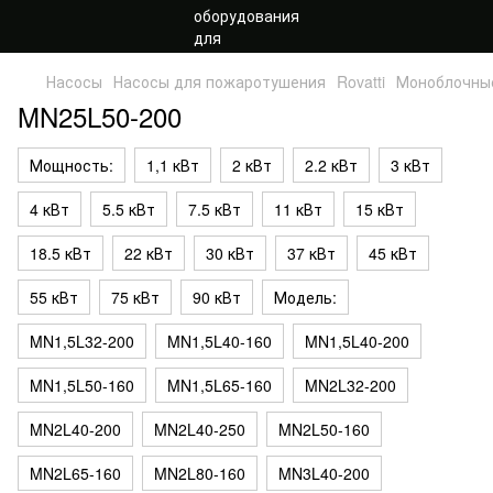
Насосы
Насосы для пожаротушения
Rovatti
Моноблочны
MN25L50-200
Мощность:
1,1 кВт
2 кВт
2.2 кВт
3 кВт
4 кВт
5.5 кВт
7.5 кВт
11 кВт
15 кВт
18.5 кВт
22 кВт
30 кВт
37 кВт
45 кВт
55 кВт
75 кВт
90 кВт
Модель:
MN1,5L32-200
MN1,5L40-160
MN1,5L40-200
MN1,5L50-160
MN1,5L65-160
MN2L32-200
MN2L40-200
MN2L40-250
MN2L50-160
MN2L65-160
MN2L80-160
MN3L40-200