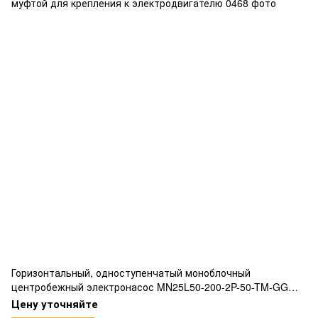
Горизонтальный, одноступенчатый моноблочный
центробежный электронасос MN25L50-200-2P-50-TM-GG
соответствующий нормам EN733 жесткой соединительной
Цену уточняйте
муфтой для крепления к электродвигателю