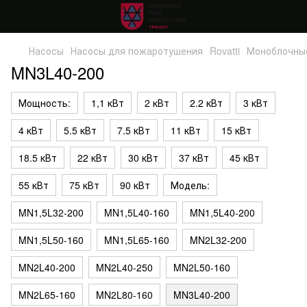
Насосы
Насосы для пожаротушения
Rovatti
Моноблочны
MN3L40-200
Мощность:
1,1 кВт
2 кВт
2.2 кВт
3 кВт
4 кВт
5.5 кВт
7.5 кВт
11 кВт
15 кВт
18.5 кВт
22 кВт
30 кВт
37 кВт
45 кВт
55 кВт
75 кВт
90 кВт
Модель:
MN1,5L32-200
MN1,5L40-160
MN1,5L40-200
MN1,5L50-160
MN1,5L65-160
MN2L32-200
MN2L40-200
MN2L40-250
MN2L50-160
MN2L65-160
MN2L80-160
MN3L40-200