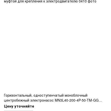
Горизонтальный, одноступенчатый моноблочный
центробежный электронасос MN3L40-200-4P-50-TM-GG
соответствующий нормам EN733 жесткой соединительной
Цену уточняйте
муфтой для крепления к электродвигателю