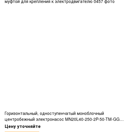
Горизонтальный, одноступенчатый моноблочный
центробежный электронасос MN20L40-250-2P-50-TM-GG
соответствующий нормам EN733 жесткой соединительной
Цену уточняйте
муфтой для крепления к электродвигателю