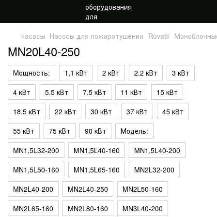
Насосы
Насосы для пожаротушения
Rovatti
Моноблочны
MN20L40-250
Мощность:
1,1 кВт
2 кВт
2.2 кВт
3 кВт
4 кВт
5.5 кВт
7.5 кВт
11 кВт
15 кВт
18.5 кВт
22 кВт
30 кВт
37 кВт
45 кВт
55 кВт
75 кВт
90 кВт
Модель:
MN1,5L32-200
MN1,5L40-160
MN1,5L40-200
MN1,5L50-160
MN1,5L65-160
MN2L32-200
MN2L40-200
MN2L40-250
MN2L50-160
MN2L65-160
MN2L80-160
MN3L40-200