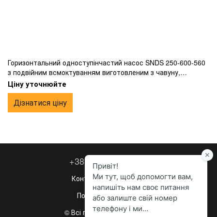
Горизонтальний одноступінчастий насос SNDS 250-600-560
з подвійним всмоктуванням виготовленим з чавуну,
фланцевим підключенням.
Ціну уточнюйте
Дізнатися ціну
+38 067 260-36-63
Контактна інформація
Повна версія сайту
© Всі права захищені, 2023