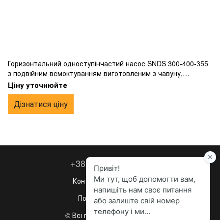
Горизонтальний одноступінчастий насос SNDS 300-400-355
з подвійним всмоктуванням виготовленим з чавуну,
фланцевим підключенням.
Ціну уточнюйте
Дізнатися ціну
+38 067 260-36-63
Контактна інформація
Повна версія сайту
© Всі права захищені, 2023