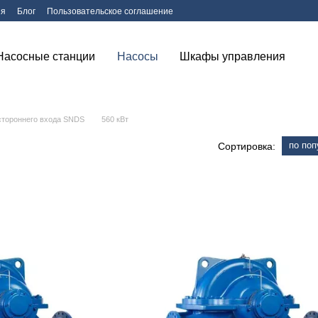
ия
Блог
Пользовательское соглашение
Насосные станции
Насосы
Шкафы управления
стороннего входа SNDS
560 кВт
по поп
Сортировка: