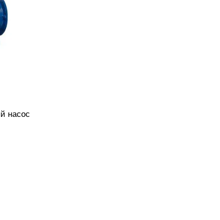
й насос
чугуна,