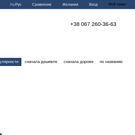
Мой заказ
Сравнение
Укр
Рус
Желания
Вход
+38 067 260-36-63
улярности
сначала дешевле
сначала дороже
по названию