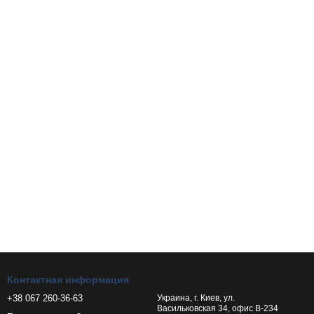
Контактная информация
+38 067 260-36-63
Украина, г. Киев, ул.
Васильковская 34, офис В-234