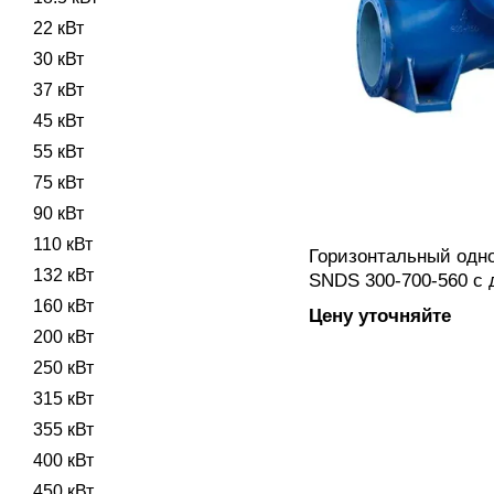
22 кВт
30 кВт
37 кВт
45 кВт
55 кВт
75 кВт
90 кВт
110 кВт
Горизонтальный одн
132 кВт
SNDS 300-700-560 с
всасыванием изготов
160 кВт
Цену уточняйте
фланцевым подключ
200 кВт
250 кВт
315 кВт
355 кВт
400 кВт
450 кВт