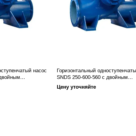
оступенчатый насос
Горизонтальный одноступенчаты
 двойным
SNDS 250-600-560 с двойным
ленным из чугуна,
всасыванием изготовленным из 
Цену уточняйте
ением.
фланцевым подключением.