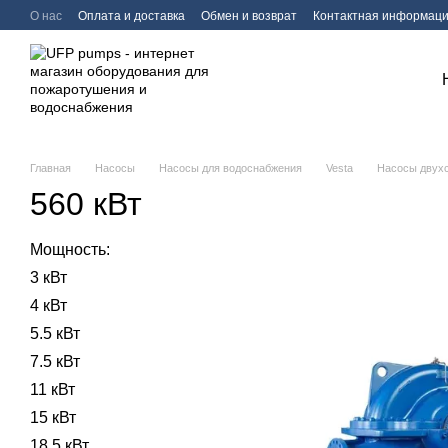
Перейти к основному контенту
О нас
Оплата и доставка
Обмен и возврат
Контактная информац
Главная
Насосы
Насосы для водоснабжения
Vesta
Насосы двух
560 кВт
Мощность:
3 кВт
4 кВт
5.5 кВт
7.5 кВт
11 кВт
15 кВт
18.5 кВт