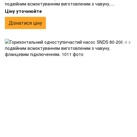
подвійним всмоктуванням виготовленим з чавуну,
фланцевим підключенням.
Ціну уточнюйте
Дізнатися ціну