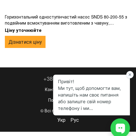
Горизонтальний одноступінчастий насос SNDS 80-200-55 з
подвійним всмоктуванням виготовленим з чавуну,
фланцевим підключенням.
Ціну уточнюйте
Дізнатися ціну
+38 067 260-36-63
Контактна інформація
Повна версія сайту
© Всі права захищені, 2023
Укр
Рус