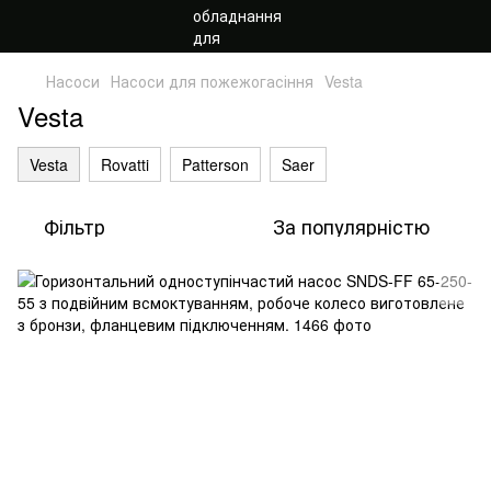
Насоси
Насоси для пожежогасіння
Vesta
Vesta
Vesta
Rovatti
Patterson
Saer
Фільтр
За популярністю