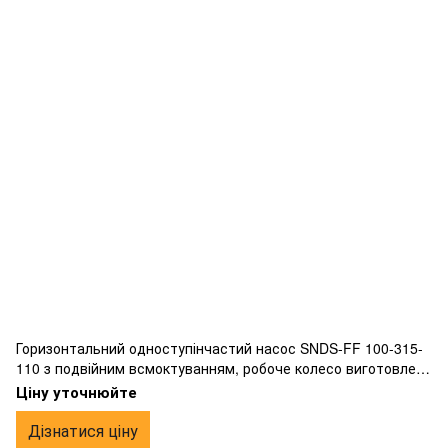
Горизонтальний одноступінчастий насос SNDS-FF 100-315-
110 з подвійним всмоктуванням, робоче колесо виготовлене
з бронзи, фланцевим підключенням.
Ціну уточнюйте
Дізнатися ціну