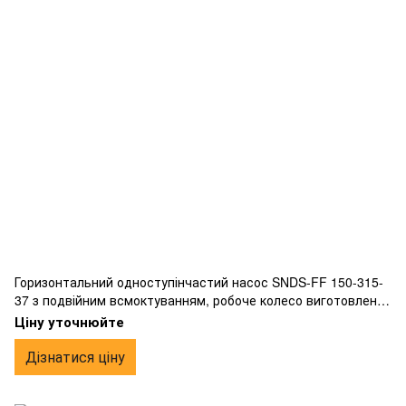
Горизонтальний одноступінчастий насос SNDS-FF 150-315-
37 з подвійним всмоктуванням, робоче колесо виготовлене
з бронзи, фланцевим підключенням.
Ціну уточнюйте
Дізнатися ціну