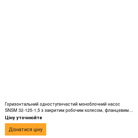
Горизонтальний одноступінчастий моноблочний насос
SNSM 32-125-1,5 з закритим робочим колесом, фланцевим
підключенням, жорсткою муфтою, виготовлений з чавуну.
Ціну уточнюйте
Дізнатися ціну