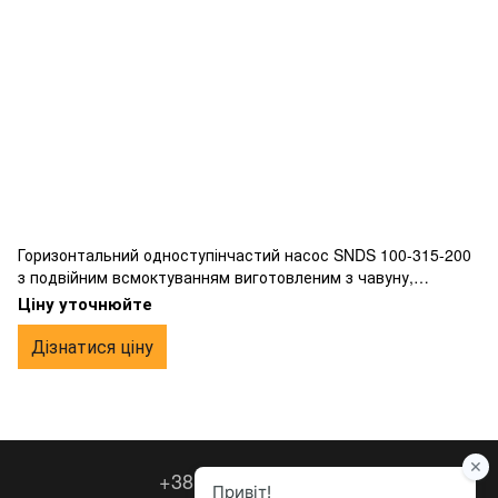
Горизонтальний одноступінчастий насос SNDS 100-315-200
з подвійним всмоктуванням виготовленим з чавуну,
фланцевим підключенням.
Ціну уточнюйте
Дізнатися ціну
+38 067 260-36-63