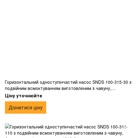
Горизонтальний одноступінчастий насос SNDS 100-315-30 з
подвійним всмоктуванням виготовленим з чавуну,
фланцевим підключенням.
Ціну уточнюйте
Дізнатися ціну