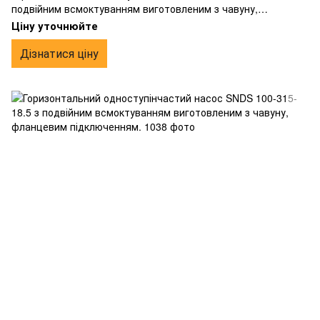
подвійним всмоктуванням виготовленим з чавуну,
фланцевим підключенням.
Ціну уточнюйте
Дізнатися ціну