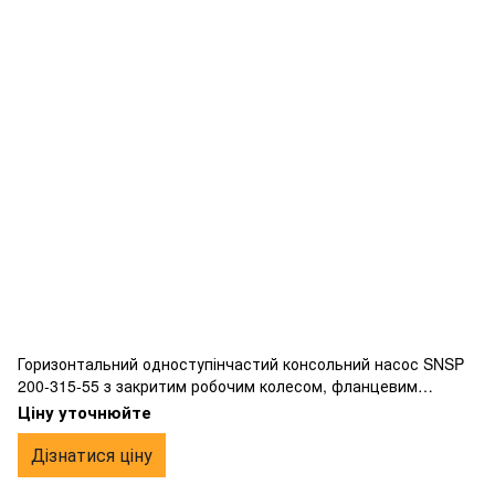
Горизонтальний одноступінчастий консольний насос SNSP
200-315-55 з закритим робочим колесом, фланцевим
підключенням, виготовлений з чавуну.
Ціну уточнюйте
Дізнатися ціну