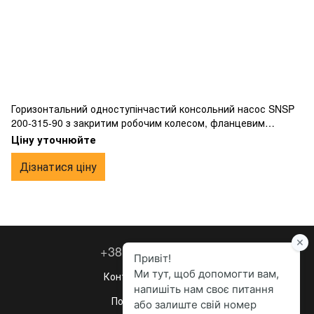
Горизонтальний одноступінчастий консольний насос SNSP
200-315-90 з закритим робочим колесом, фланцевим
підключенням, виготовлений з чавуну.
Ціну уточнюйте
Дізнатися ціну
+38 067 260-36-63
Контактна інформація
Повна версія сайту