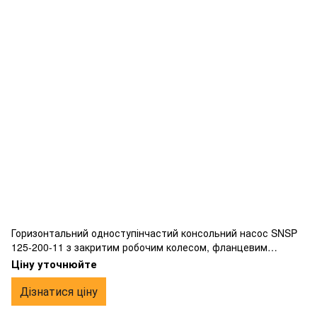
Горизонтальний одноступінчастий консольний насос SNSP
125-200-11 з закритим робочим колесом, фланцевим
підключенням, виготовлений з чавуну.
Ціну уточнюйте
Дізнатися ціну