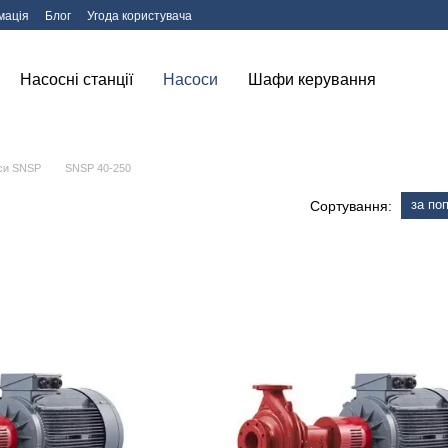
мація
Блог
Угода користувача
Насосні станції
Насоси
Шафи керування
оси SNSP
SNSP 40-250
за по
Сортування: