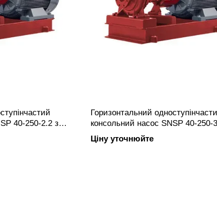
ступінчастий
Горизонтальний одноступінчаст
SP 40-250-2.2 з
консольний насос SNSP 40-250-3
олесом, фланцевим
закритим робочим колесом, фл
Ціну уточнюйте
овлений з чавуну.
підключенням, виготовлений з ча