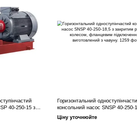
ступінчастий
Горизонтальний одноступінчаст
SP 40-250-15 з
консольний насос SNSP 40-250-1
олесом, фланцевим
закритим робочим колесом, фл
Ціну уточнюйте
овлений з чавуну.
підключенням, виготовлений з ча