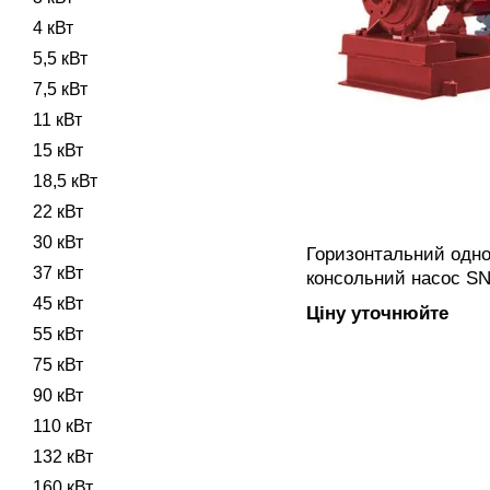
4 кВт
5,5 кВт
7,5 кВт
11 кВт
15 кВт
18,5 кВт
22 кВт
30 кВт
Горизонтальний одно
37 кВт
консольний насос SN
закритим робочим к
45 кВт
Ціну уточнюйте
підключенням, вигот
55 кВт
75 кВт
90 кВт
110 кВт
132 кВт
160 кВт