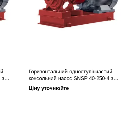
ий
Горизонтальний одноступінчастий
 з
консольний насос SNSP 40-250-4 з
анцевим
закритим робочим колесом, фланцевим
Ціну уточнюйте
вуну.
підключенням, виготовлений з чавуну.