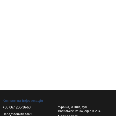
Контактна інформація
+38 067 260-36-63
Україна, м. Київ, вул.
Васильківська 34, офіс В-234
Передзвонити вам?