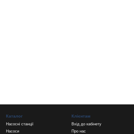
Каталог
Клієнтам
Насосні станції
Вхід до кабінету
Насоси
Про нас