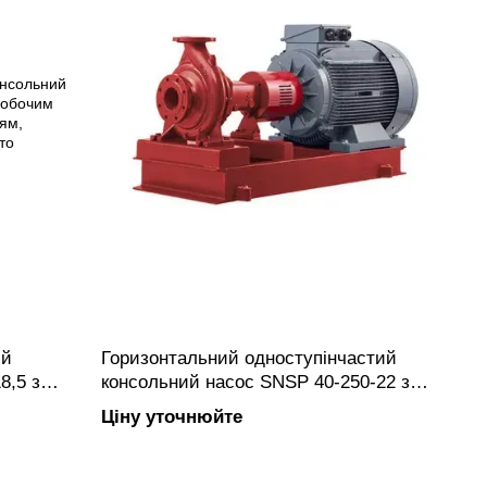
ий
Горизонтальний одноступінчастий
8,5 з
консольний насос SNSP 40-250-22 з
анцевим
закритим робочим колесом, фланцевим
Ціну уточнюйте
вуну.
підключенням, виготовлений з чавуну.