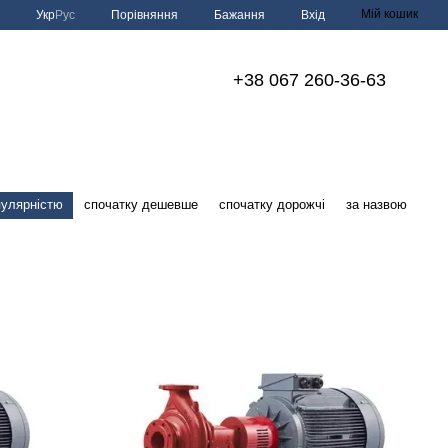
Мій кошик
Порівняння
Укр
Рус
Бажання
Вхід
+38 067 260-36-63
пулярністю
спочатку дешевше
спочатку дорожчі
за назвою