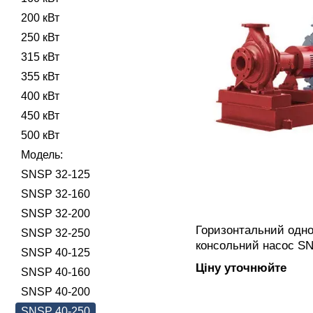
200 кВт
250 кВт
315 кВт
355 кВт
400 кВт
450 кВт
500 кВт
Модель:
SNSP 32-125
SNSP 32-160
SNSP 32-200
Горизонтальний одно
SNSP 32-250
консольний насос SN
SNSP 40-125
закритим робочим к
Ціну уточнюйте
SNSP 40-160
підключенням, вигот
SNSP 40-200
SNSP 40-250