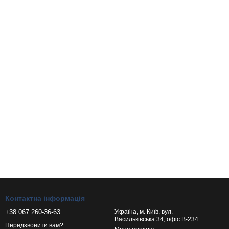
Контактна інформація
+38 067 260-36-63
Україна, м. Київ, вул.
Васильківська 34, офіс В-234
Передзвонити вам?