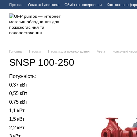
Перейти до основного контенту
Про нас
Оплата і доставка
Обмін та повернення
Контактна інфор
Головна
Насоси
Насоси для пожежогасіння
Vesta
Консольні нас
SNSP 100-250
Потужність:
0,37 кВт
0,55 кВт
0,75 кВт
1,1 кВт
1,5 кВт
2,2 кВт
3 кВт