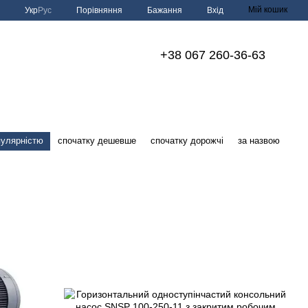
Мій кошик
Порівняння
Укр
Рус
Бажання
Вхід
+38 067 260-36-63
пулярністю
спочатку дешевше
спочатку дорожчі
за назвою