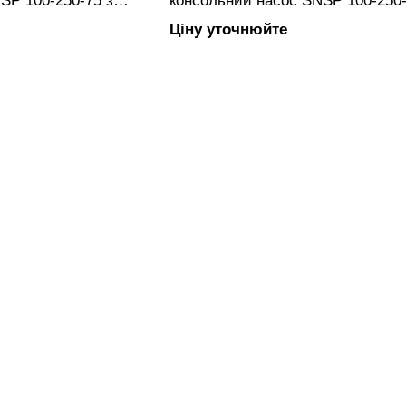
SP 100-250-75 з
консольний насос SNSP 100-250-
олесом, фланцевим
закритим робочим колесом, фл
Ціну уточнюйте
овлений з чавуну.
підключенням, виготовлений з ча