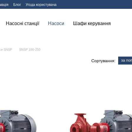
мація
Блог
Угода користувача
Насосні станції
Насоси
Шафи керування
оси SNSP
SNSP 100-250
за по
Сортування: