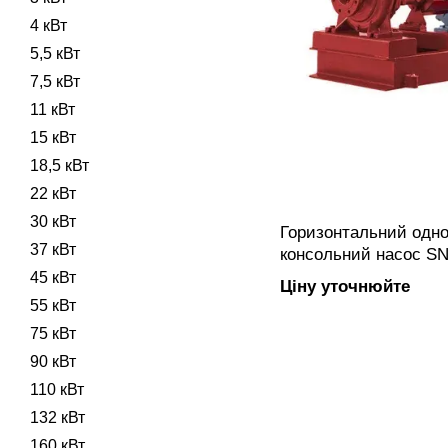
4 кВт
5,5 кВт
7,5 кВт
11 кВт
15 кВт
18,5 кВт
22 кВт
30 кВт
Горизонтальний одно
37 кВт
консольний насос SN
закритим робочим к
45 кВт
Ціну уточнюйте
підключенням, вигот
55 кВт
75 кВт
90 кВт
110 кВт
132 кВт
160 кВт