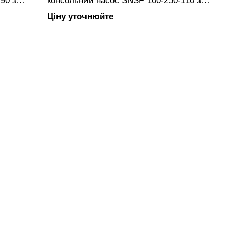
90 з
консольний насос SNSP 100-250-110 з
анцевим
закритим робочим колесом, фланцевим
Ціну уточнюйте
вуну.
підключенням, виготовлений з чавуну.