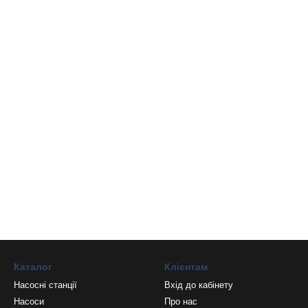
Каталог
Клієнтам
Насосні станції
Вхід до кабінету
Насоси
Про нас