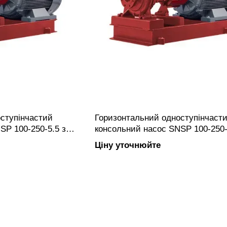
ступінчастий
Горизонтальний одноступінчаст
SP 100-250-5.5 з
консольний насос SNSP 100-250-
олесом, фланцевим
закритим робочим колесом, фл
Ціну уточнюйте
овлений з чавуну.
підключенням, виготовлений з ча