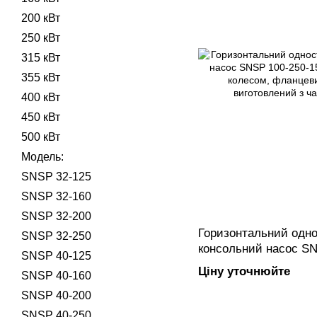
200 кВт
250 кВт
315 кВт
355 кВт
400 кВт
450 кВт
500 кВт
Модель:
SNSP 32-125
SNSP 32-160
SNSP 32-200
Горизонтальний одно
SNSP 32-250
консольний насос SN
SNSP 40-125
закритим робочим к
Ціну уточнюйте
SNSP 40-160
підключенням, вигот
SNSP 40-200
SNSP 40-250