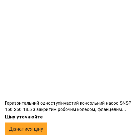
Горизонтальний одноступінчастий консольний насос SNSP
150-250-18.5 з закритим робочим колесом, фланцевим
підключенням, виготовлений з чавуну.
Ціну уточнюйте
Дізнатися ціну