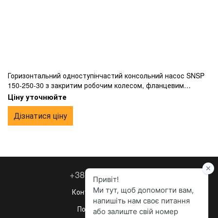
Горизонтальний одноступінчастий консольний насос SNSP
150-250-30 з закритим робочим колесом, фланцевим
підключенням, виготовлений з чавуну.
Ціну уточнюйте
Дізнатися ціну
+38 067 260-36-63
Контактна інформація
Повна версія сайту