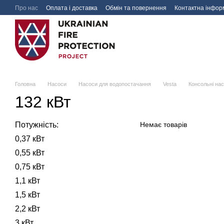
Перейти до основного контенту
Про нас
Оплата і доставка
Обмін та повернення
Контактна інфор
Головна
Насоси
Насоси для водопостачання
Vesta
Консольні на
132 кВт
Потужність:
Немає товарів
0,37 кВт
0,55 кВт
0,75 кВт
1,1 кВт
1,5 кВт
2,2 кВт
3 кВт