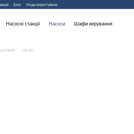
мація
Блог
Угода користувача
Насосні станції
Насоси
Шафи керування
соси SNSP
132 кВт