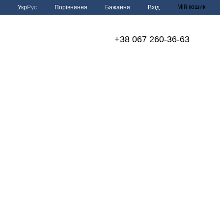
Мій кошик
Порівняння
Укр
Рус
Бажання
Вхід
+38 067 260-36-63