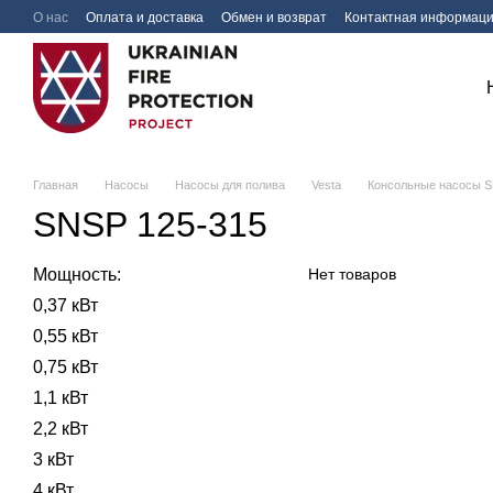
Перейти к основному контенту
О нас
Оплата и доставка
Обмен и возврат
Контактная информац
Главная
Насосы
Насосы для полива
Vesta
Консольные насосы 
SNSP 125-315
Мощность:
Нет товаров
0,37 кВт
0,55 кВт
0,75 кВт
1,1 кВт
2,2 кВт
3 кВт
4 кВт