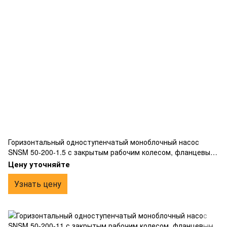
Горизонтальный одноступенчатый моноблочный насос
SNSM 50-200-1.5 с закрытым рабочим колесом, фланцевым
подключением, жесткой муфтой, изготовлен из чугуна.
Цену уточняйте
Узнать цену