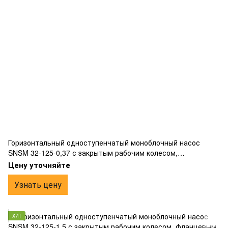
Горизонтальный одноступенчатый моноблочный насос
SNSM 32-125-0,37 с закрытым рабочим колесом,
фланцевым подключением, жесткой муфтой, изготовлен из
Цену уточняйте
чугуна.
Узнать цену
ХИТ