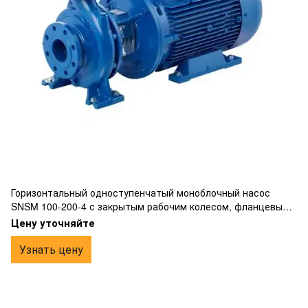
Горизонтальный одноступенчатый моноблочный насос
SNSM 100-200-4 с закрытым рабочим колесом, фланцевым
подключением, жесткой муфтой, изготовлен из чугуна.
Цену уточняйте
Узнать цену