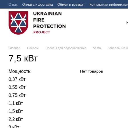
Перейти к основному контенту
О нас
Оплата и доставка
Обмен и возврат
Контактная информац
Главная
Насосы
Насосы для водоснабжения
Vesta
Консольные 
7,5 кВт
Мощность:
Нет товаров
0,37 кВт
0,55 кВт
0,75 кВт
1,1 кВт
1,5 кВт
2,2 кВт
3 кВт