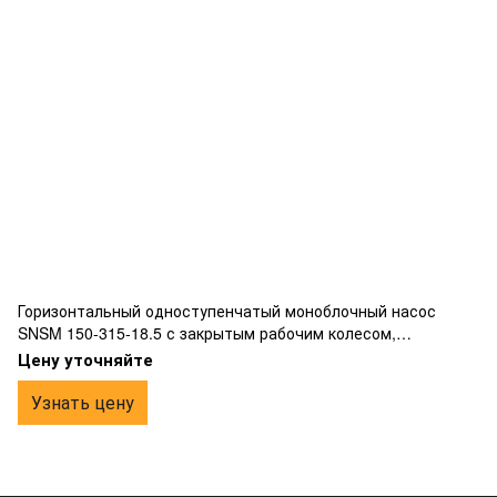
Горизонтальный одноступенчатый моноблочный насос
SNSM 150-315-18.5 с закрытым рабочим колесом,
фланцевым подключением, жесткой муфтой, изготовлен из
Цену уточняйте
чугуна.
Узнать цену