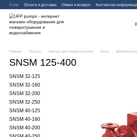
Перейти к основному контенту
О нас
Оплата и доставка
Обмен и возврат
Контактная информац
Главная
Насосы
Насосы для пожаротушения
Vesta
Моноблочны
SNSM 125-400
SNSM 32-125
SNSM 32-160
SNSM 32-200
SNSM 32-250
SNSM 40-125
SNSM 40-160
SNSM 40-200
SNSM 40-250