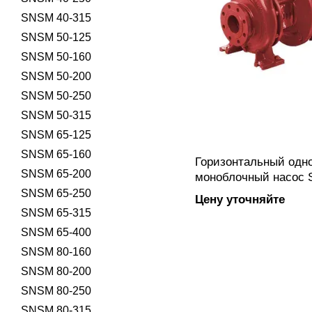
SNSM 40-315
SNSM 50-125
SNSM 50-160
SNSM 50-200
SNSM 50-250
SNSM 50-315
SNSM 65-125
SNSM 65-160
Горизонтальный одн
SNSM 65-200
моноблочный насос 
закрытым рабочим к
SNSM 65-250
Цену уточняйте
подключением, жест
SNSM 65-315
изготовлен из чугуна
SNSM 65-400
SNSM 80-160
SNSM 80-200
SNSM 80-250
SNSM 80-315