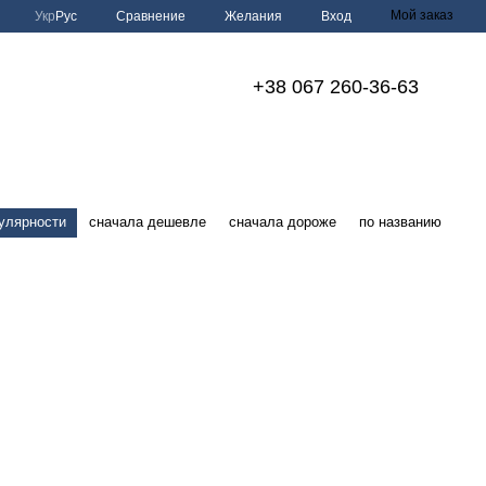
Мой заказ
Сравнение
Укр
Рус
Желания
Вход
+38 067 260-36-63
улярности
сначала дешевле
сначала дороже
по названию