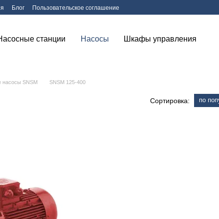
ия
Блог
Пользовательское соглашение
Насосные станции
Насосы
Шкафы управления
е насосы SNSM
SNSM 125-400
по поп
Сортировка: