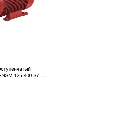
оступенчатый
SNSM 125-400-37 с
олесом, фланцевым
кой муфтой,
.