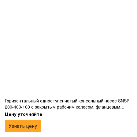
Горизонтальный одноступенчатый консольный насос SNSP
200-400-160 с закрытым рабочим колесом, фланцевым
подключением, изготовлен из чугуна.
Цену уточняйте
Узнать цену