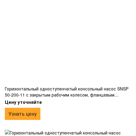
Горизонтальный одноступенчатый консольный насос SNSP
50-200-11 с закрытым рабочим колесом, фланцевым
подключением, изготовлен из чугуна.
Цену уточняйте
Узнать цену