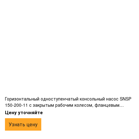
Горизонтальный одноступенчатый консольный насос SNSP
150-200-11 с закрытым рабочим колесом, фланцевым
подключением, изготовлен из чугуна.
Цену уточняйте
Узнать цену