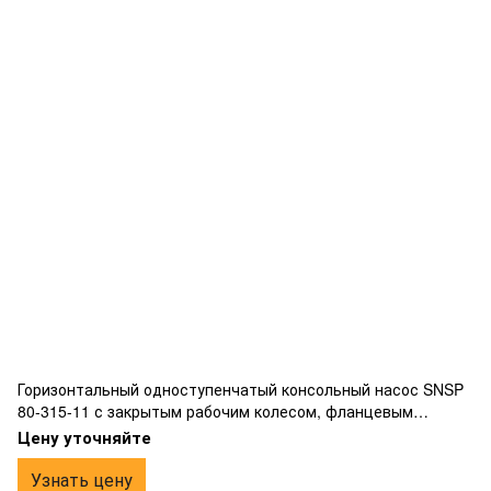
Горизонтальный одноступенчатый консольный насос SNSP
80-315-11 с закрытым рабочим колесом, фланцевым
подключением, изготовлен из чугуна.
Цену уточняйте
Узнать цену