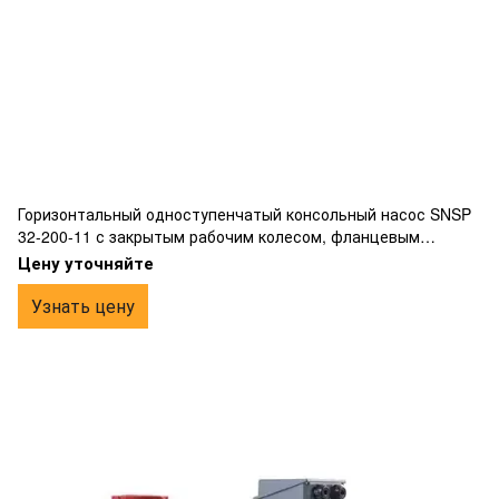
Горизонтальный одноступенчатый консольный насос SNSP
32-200-11 с закрытым рабочим колесом, фланцевым
подключением, изготовлен из чугуна.
Цену уточняйте
Узнать цену