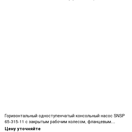
Горизонтальный одноступенчатый консольный насос SNSP
65-315-11 с закрытым рабочим колесом, фланцевым
подключением, изготовлен из чугуна.
Цену уточняйте