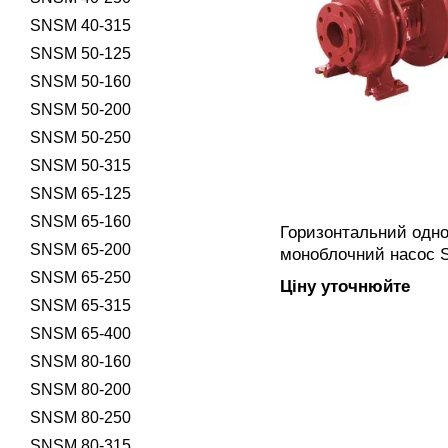
SNSM 40-315
SNSM 50-125
SNSM 50-160
SNSM 50-200
SNSM 50-250
SNSM 50-315
SNSM 65-125
SNSM 65-160
Горизонтальний одно
SNSM 65-200
моноблочний насос S
закритим робочим к
SNSM 65-250
Ціну уточнюйте
підключенням, жорс
SNSM 65-315
виготовлений з чавун
SNSM 65-400
SNSM 80-160
SNSM 80-200
SNSM 80-250
SNSM 80-315