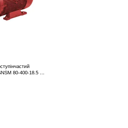
ступінчастий
NSM 80-400-18.5 з
олесом, фланцевим
ткою муфтою,
у.