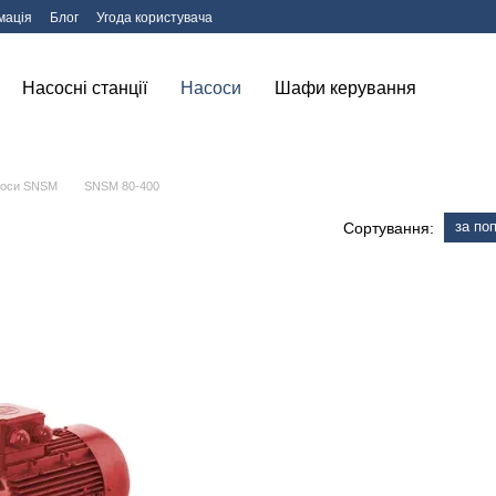
мація
Блог
Угода користувача
Насосні станції
Насоси
Шафи керування
соси SNSM
SNSM 80-400
за по
Сортування: