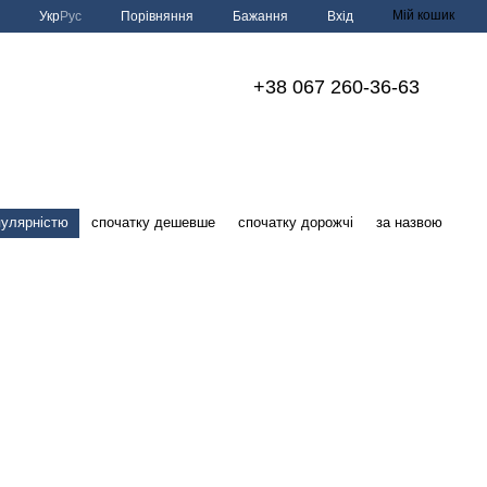
Мій кошик
Порівняння
Укр
Рус
Бажання
Вхід
+38 067 260-36-63
пулярністю
спочатку дешевше
спочатку дорожчі
за назвою