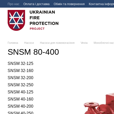
Перейти до основного контенту
Про нас
Оплата і доставка
Обмін та повернення
Контактна інфор
Головна
Насоси
Насоси для пожежогасіння
Vesta
Моноблочні на
SNSM 80-400
SNSM 32-125
SNSM 32-160
SNSM 32-200
SNSM 32-250
SNSM 40-125
SNSM 40-160
SNSM 40-200
SNSM 40-250