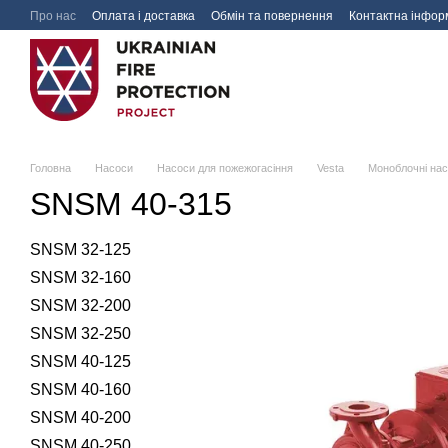
Перейти до основного контенту
Про нас
Оплата і доставка
Обмін та повернення
Контактна інфор
Головна
Насоси
Насоси для пожежогасіння
Vesta
Моноблочні на
SNSM 40-315
SNSM 32-125
SNSM 32-160
SNSM 32-200
SNSM 32-250
SNSM 40-125
SNSM 40-160
SNSM 40-200
SNSM 40-250