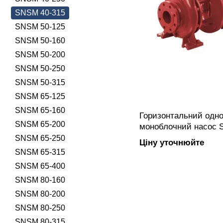
SNSM 40-315
SNSM 50-125
SNSM 50-160
SNSM 50-200
SNSM 50-250
SNSM 50-315
SNSM 65-125
SNSM 65-160
Горизонтальний одно
SNSM 65-200
моноблочний насос 
закритим робочим к
SNSM 65-250
Ціну уточнюйте
підключенням, жорс
SNSM 65-315
виготовлений з чавун
SNSM 65-400
SNSM 80-160
SNSM 80-200
SNSM 80-250
SNSM 80-315