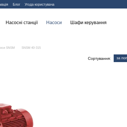
мація
Блог
Угода користувача
Насосні станції
Насоси
Шафи керування
соси SNSM
SNSM 40-315
за по
Сортування: