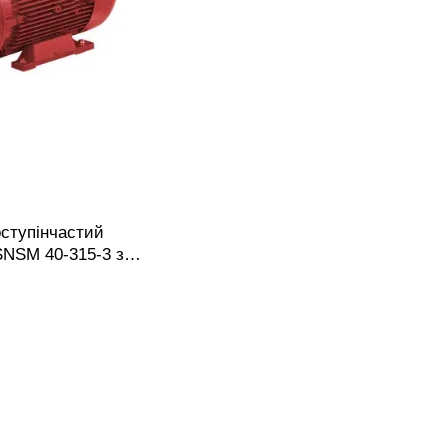
ступінчастий
SNSM 40-315-3 з
олесом, фланцевим
ткою муфтою,
у.