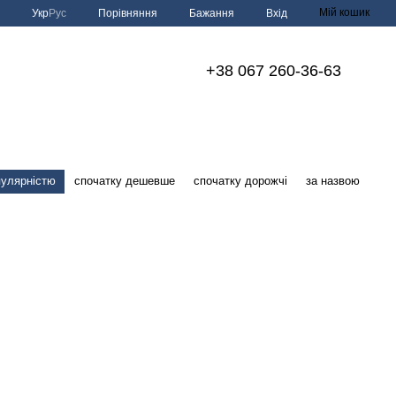
Мій кошик
Порівняння
Укр
Рус
Бажання
Вхід
+38 067 260-36-63
пулярністю
спочатку дешевше
спочатку дорожчі
за назвою