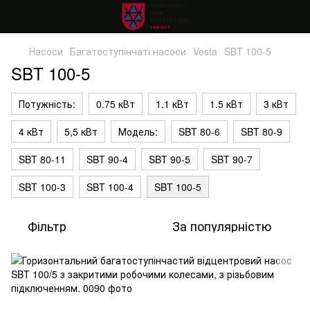
Насоси
Багатоступінчаті насоси
Vesta
SBT 100-5
SBT 100-5
Потужність:
0.75 кВт
1.1 кВт
1.5 кВт
3 кВт
4 кВт
5,5 кВт
Модель:
SBT 80-6
SBT 80-9
SBT 80-11
SBT 90-4
SBT 90-5
SBT 90-7
SBT 100-3
SBT 100-4
SBT 100-5
Фільтр
За популярністю