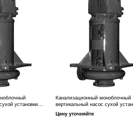
оноблочный
Канализационный моноблочный
сухой установки
вертикальный насос сухой устан
 закрытым или
PC-VM 50-200Rx-30 с закрытым 
Цену уточняйте
им колесом
полуоткрытым рабочим колесом
анцевым
вихревого типа, фланцевым
овлен из чугуна.
подключением, изготовлен из чу