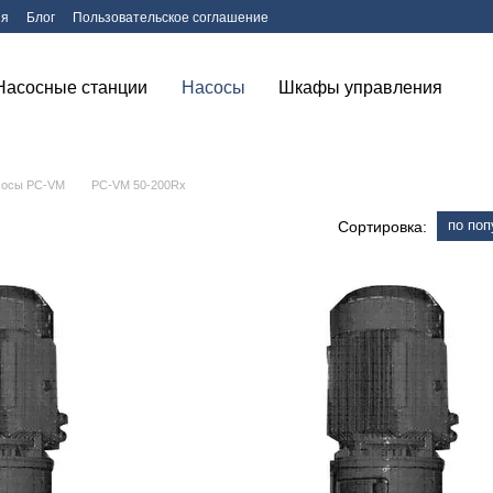
ия
Блог
Пользовательское соглашение
Насосные станции
Насосы
Шкафы управления
сосы PC-VM
PC-VM 50-200Rx
по поп
Сортировка: