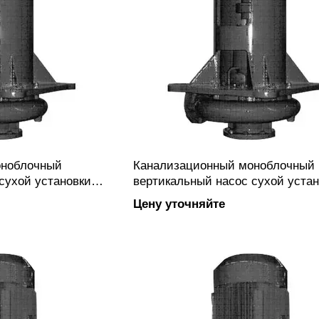
оноблочный
Канализационный моноблочный
сухой установки
вертикальный насос сухой устан
с закрытым или
PC-VM 50-200Rx-22 с закрытым 
Цену уточняйте
им колесом
полуоткрытым рабочим колесом
анцевым
вихревого типа, фланцевым
овлен из чугуна.
подключением, изготовлен из чу