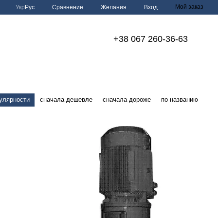
Мой заказ
Сравнение
Укр
Рус
Желания
Вход
+38 067 260-36-63
улярности
сначала дешевле
сначала дороже
по названию