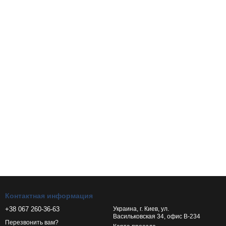
Контактная информация
+38 067 260-36-63
Украина, г. Киев, ул.
Васильковская 34, офис В-234
Перезвонить вам?