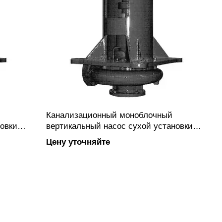
Канализационный моноблочный
овки
вертикальный насос сухой установки
или
PC-VM 50-200Rx-3 с закрытым или
Цену уточняйте
полуоткрытым рабочим колесом
вихревого типа, фланцевым
гуна.
подключением, изготовлен из чугуна.