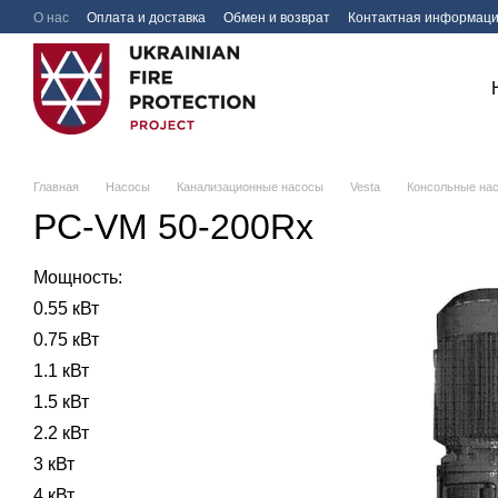
Перейти к основному контенту
О нас
Оплата и доставка
Обмен и возврат
Контактная информац
Главная
Насосы
Канализационные насосы
Vesta
Консольные на
PC-VM 50-200Rx
Мощность:
0.55 кВт
0.75 кВт
1.1 кВт
1.5 кВт
2.2 кВт
3 кВт
4 кВт