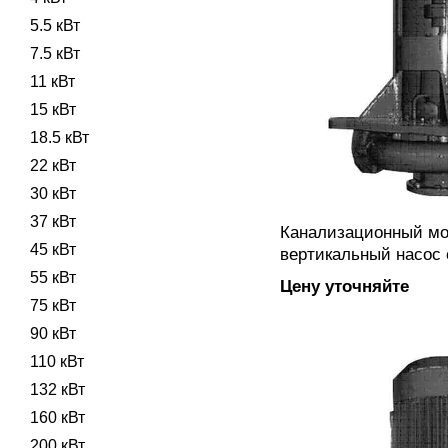
5.5 кВт
7.5 кВт
11 кВт
15 кВт
18.5 кВт
22 кВт
30 кВт
37 кВт
Канализационный м
45 кВт
вертикальный насос 
PC-VM 50-200Rx-2.2 
55 кВт
Цену уточняйте
полуоткрытым рабоч
75 кВт
вихревого типа, фл
90 кВт
подключением, изгот
110 кВт
132 кВт
160 кВт
200 кВт