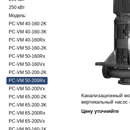
250 кВт
Модель:
PC-VM 40-160-2K
PC-VM 40-160-3K
PC-VM 40-160Rx
PC-VM 50-160-2K
PC-VM 50-160Rx
PC-VM 50-160Vx
PC-VM 50-200-2K
PC-VM 50-200Rx
PC-VM 50-200Vx
Канализационный м
PC-VM 65-200-2K
вертикальный насос 
PC-VM 65-200-3K
PC-VM 50-200Rx-4 с
Цену уточняйте
PC-VM 65-200Rx
полуоткрытым рабоч
вихревого типа, фл
PC-VM 65-200Vx
подключением, изгот
PC-VM 80-160-1K