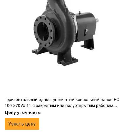
Горизонтальный одноступенчатый консольный насос PC
100-270Vx-11 с закрытым или полуоткрытым рабочим
колесом вихревого типа, фланцевым подключением,
Цену уточняйте
изготовлен из чугуна.
Узнать цену