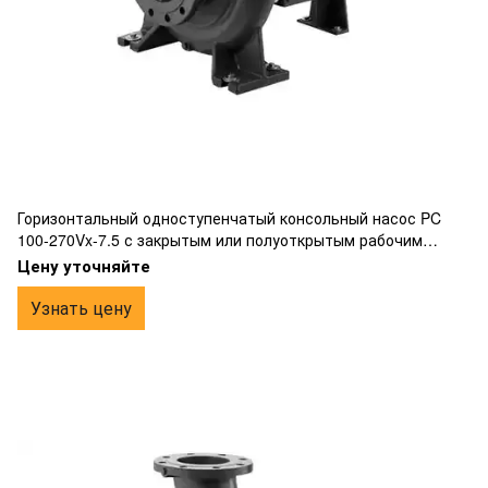
Горизонтальный одноступенчатый консольный насос PC
100-270Vx-7.5 с закрытым или полуоткрытым рабочим
колесом вихревого типа, фланцевым подключением,
Цену уточняйте
изготовлен из чугуна.
Узнать цену