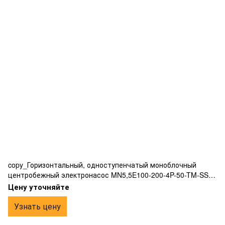
copy_Горизонтальный, одноступенчатый моноблочный
центробежный электронасос MN5,5E100-200-4P-50-TM-SS
соответствующий нормам EN733 жесткой соединительной
Цену уточняйте
муфтой для крепления к электродвигателю
Узнать цену