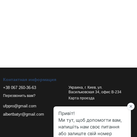
Контактная информация
+38 067 260-36-63
Украина, г. Киев, ул.
Васильковская 34, офис В-234
Перезвонить вам?
Карта проезда
ufppro@gmail.com
albertbatyr@gmail.com