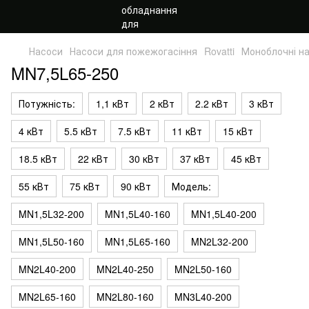
Насоси
Насоси для пожежогасіння
Rovatti
Моноблочні н
MN7,5L65-250
Потужність:
1,1 кВт
2 кВт
2.2 кВт
3 кВт
4 кВт
5.5 кВт
7.5 кВт
11 кВт
15 кВт
18.5 кВт
22 кВт
30 кВт
37 кВт
45 кВт
55 кВт
75 кВт
90 кВт
Модель:
MN1,5L32-200
MN1,5L40-160
MN1,5L40-200
MN1,5L50-160
MN1,5L65-160
MN2L32-200
MN2L40-200
MN2L40-250
MN2L50-160
MN2L65-160
MN2L80-160
MN3L40-200