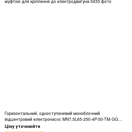
Горизонтальний, одноступеневий моноблочний
відцентровий електронасос MN7,5L65-250-4P-50-TM-GG
відповідний нормам EN733 жорсткою з’єднувальною
Ціну уточнюйте
муфтою для кріплення до електродвигуна