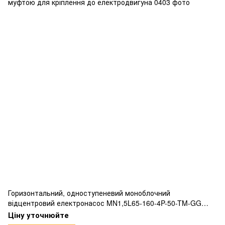
Горизонтальний, одноступеневий моноблочний
відцентровий електронасос MN1,5L65-160-4P-50-TM-GG
відповідний нормам EN733 жорсткою з’єднувальною
Ціну уточнюйте
муфтою для кріплення до електродвигуна