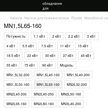
Насоси
Насоси для пожежогасіння
Rovatti
Моноблочні н
MN1,5L65-160
Потужність:
1,1 кВт
2 кВт
2.2 кВт
3 кВт
4 кВт
5.5 кВт
7.5 кВт
11 кВт
15 кВт
18.5 кВт
22 кВт
30 кВт
37 кВт
45 кВт
55 кВт
75 кВт
90 кВт
Модель:
MN1,5L32-200
MN1,5L40-160
MN1,5L40-200
MN1,5L50-160
MN1,5L65-160
MN2L32-200
MN2L40-200
MN2L40-250
MN2L50-160
MN2L65-160
MN2L80-160
MN3L40-200