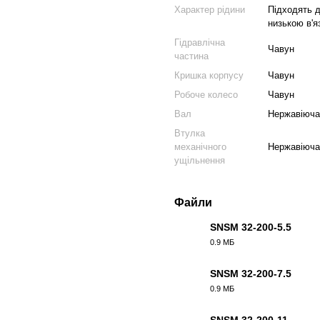
Характер рідини
Підходять д
низькою в'я
Гідравлічна
Чавун
частина
Кришка корпусу
Чавун
Робоче колесо
Чавун
Вал
Нержавіюча
Втулка
механічного
Нержавіюча
ущільнення
Файли
SNSM 32-200-5.5
0.9 МБ
PDF
SNSM 32-200-7.5
0.9 МБ
PDF