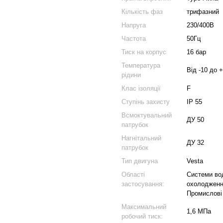
Кількість фаз
трифазний
Напруга
230/400В
Частота
50Гц
Тиск на корпус
16 бар
Температура
Від -10 до 
рідини
Клас ізоляції
F
Ступінь захисту
IP 55
Всмоктувальний
ДУ 50
патрубок
Нагнітальний
ДУ 32
патрубок
Тип двигуна
Vesta
Області
Системи вод
застосування:
охолодженн
Промислові 
Максимальний
1,6 МПа
робочий тиск: