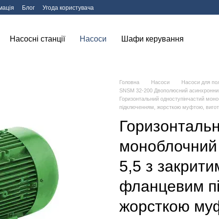
мація
Блог
Угода користувача
Насосні станції
Насоси
Шафи керування
Головна
Насоси
Насоси для по
SNSM 32-200 Двополюсний асинхронни
Горизонтальний одноступінчастий мон
підключенням, жорсткою муфтою, вигот
Горизонтальн
моноблочний
5,5 з закрит
фланцевим п
жорсткою муф