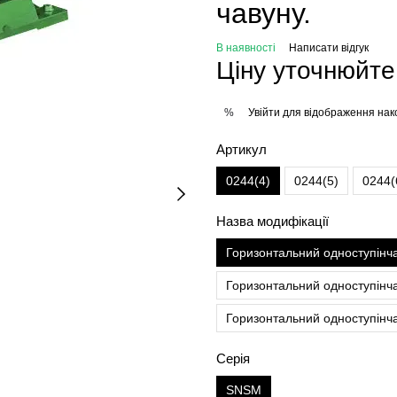
чавуну.
В наявності
Написати відгук
Ціну уточнюйте
Увійти
для відображення нак
%
Артикул
0244(4)
0244(5)
0244(
Назва модифікації
Горизонтальний одноступінч
Горизонтальний одноступінч
Горизонтальний одноступінч
Серія
SNSM