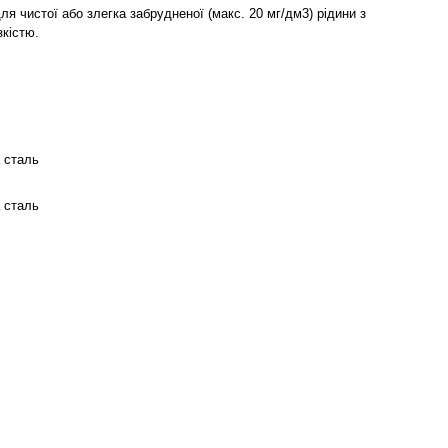
ля чистої або злегка забрудненої (макс. 20 мг/дм3) рідини з
зкістю.
 сталь
 сталь