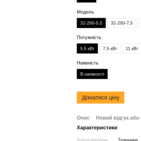
Модель
32-200-5,5
32-200-7,5
Потужність
5,5 кВт
7,5 кВт
11 кВт
Наявність
В наявності
Дізнатися ціну
Опис
Новий відгук або
Характеристики
Країна-виробник
Туреччина