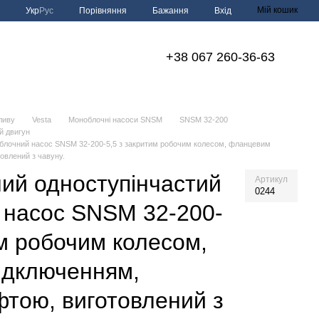
Мій кошик
Порівняння
Укр
Рус
Бажання
Вхід
+38 067 260-36-63
ливу
Vesta
Моноблочні насоси SNSM
SNSM 32-200
й двигун
облочний насос SNSM 32-200-5,5 з закритим робочим колесом, фланцевим
овлений з чавуну.
ий одноступінчастий
Артикул
0244
 насос SNSM 32-200-
им робочим колесом,
ідключенням,
тою, виготовлений з