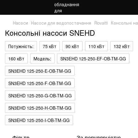
Насоси
Насоси для водопостачання
Rovatti
Консольні н
Консольні насоси SNEHD
Потужність:
75 кВт
90 кВт
110 кВт
132 кВт
160 кВт
Модель:
SN3EHD 125-250-EF-OB-TM-GG
SN3EHD 125-250-E-OB-TM-GG
SN3EHD 125-250-F-OB-TM-GG
SN3EHD 125-250-G-OB-TM-GG
SN3EHD 125-250-H-OB-TM-GG
SN3EHD 125-250-I-OB-TM-GG
Фільтр
За популярністю