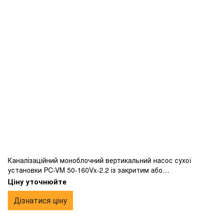
Каналізаційний моноблочний вертикальний насос сухої
установки PC-VM 50-160Vx-2.2 із закритим або
напіввідкритим робочим колесом вихрового типу,
Ціну уточнюйте
фланцевим підключенням, виготовлений з чавуну.
Дізнатися ціну