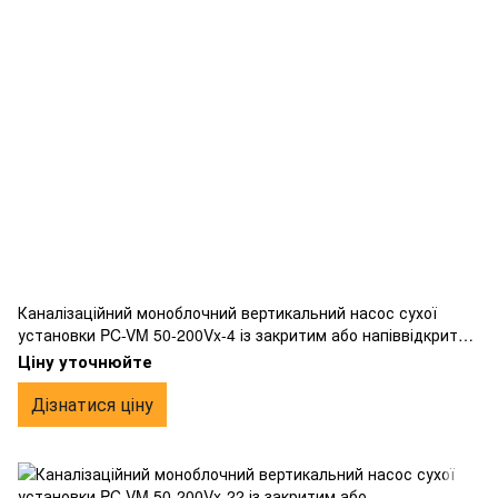
Каналізаційний моноблочний вертикальний насос сухої
установки PC-VM 50-200Vx-4 із закритим або напіввідкритим
робочим колесом вихрового типу, фланцевим
Ціну уточнюйте
підключенням, виготовлений з чавуну.
Дізнатися ціну