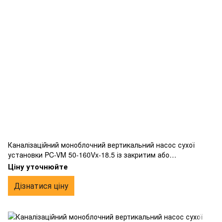
Каналізаційний моноблочний вертикальний насос сухої
установки PC-VM 50-160Vx-18.5 із закритим або
напіввідкритим робочим колесом вихрового типу,
Ціну уточнюйте
фланцевим підключенням, виготовлений з чавуну.
Дізнатися ціну