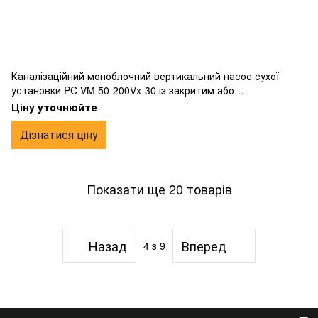
Каналізаційний моноблочний вертикальний насос сухої
установки PC-VM 50-200Vx-30 із закритим або
напіввідкритим робочим колесом вихрового типу,
Ціну уточнюйте
фланцевим підключенням, виготовлений з чавуну.
Дізнатися ціну
Показати ще 20 товарів
Назад
Вперед
4
з 9