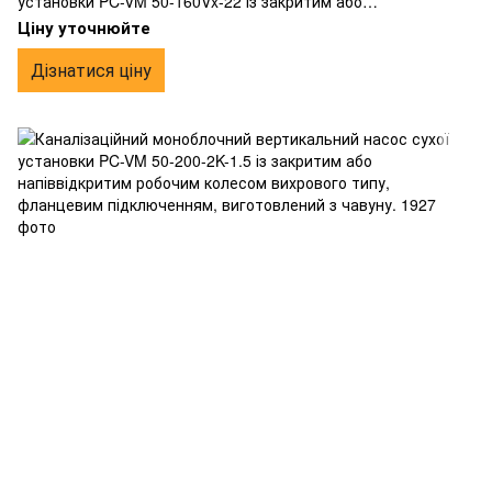
установки PC-VM 50-160Vx-22 із закритим або
напіввідкритим робочим колесом вихрового типу,
Ціну уточнюйте
фланцевим підключенням, виготовлений з чавуну.
Дізнатися ціну