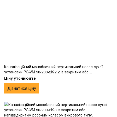
Каналізаційний моноблочний вертикальний насос сухої
установки PC-VM 50-200-2K-2.2 із закритим або
напіввідкритим робочим колесом вихрового типу,
Ціну уточнюйте
фланцевим підключенням, виготовлений з чавуну.
Дізнатися ціну