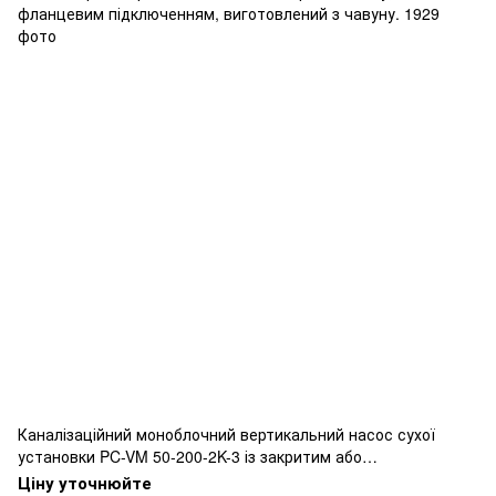
Каналізаційний моноблочний вертикальний насос сухої
установки PC-VM 50-200-2K-3 із закритим або
напіввідкритим робочим колесом вихрового типу,
Ціну уточнюйте