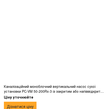
Каналізаційний моноблочний вертикальний насос сухої
установки PC-VM 50-200Rx-3 із закритим або напіввідкритим
робочим колесом вихрового типу, фланцевим
Ціну уточнюйте
підключенням, виготовлений з чавуну.
Дізнатися ціну