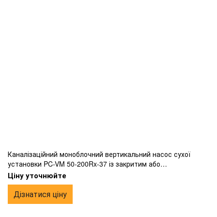
Каналізаційний моноблочний вертикальний насос сухої
установки PC-VM 50-200Rx-37 із закритим або
напіввідкритим робочим колесом вихрового типу,
Ціну уточнюйте
фланцевим підключенням, виготовлений з чавуну.
Дізнатися ціну