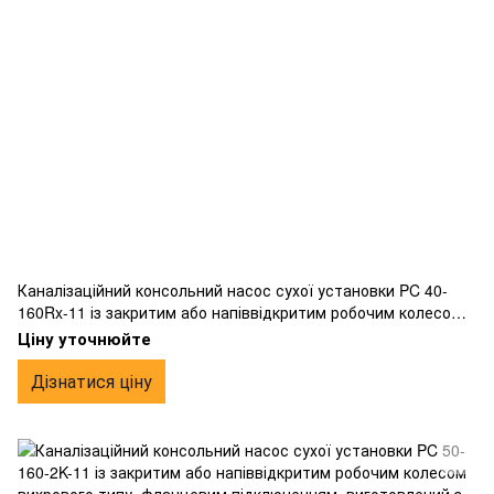
Каналізаційний консольний насос сухої установки PC 40-
160Rx-11 із закритим або напіввідкритим робочим колесом
вихрового типу, фланцевим підключенням, виготовлений з
Ціну уточнюйте
чавуну.
Дізнатися ціну