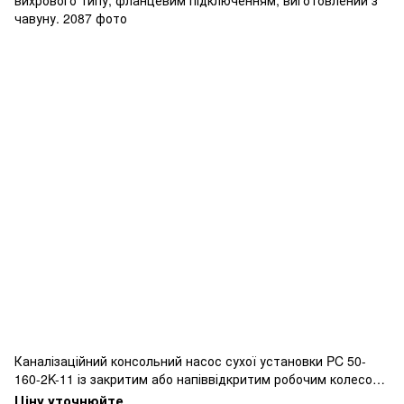
Каналізаційний консольний насос сухої установки PC 50-
160-2K-11 із закритим або напіввідкритим робочим колесом
вихрового типу, фланцевим підключенням, виготовлений з
Ціну уточнюйте