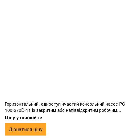
Горизонтальний, одноступінчастий консольний насос PC
100-270D-11 із закритим або напіввідкритим робочим
колесом вихрового типу, фланцевим підключенням,
Ціну уточнюйте
виготовлений з чавуну.
Дізнатися ціну