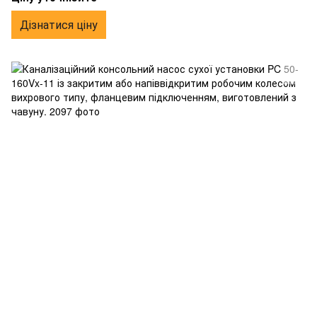
чавуну.
Дізнатися ціну