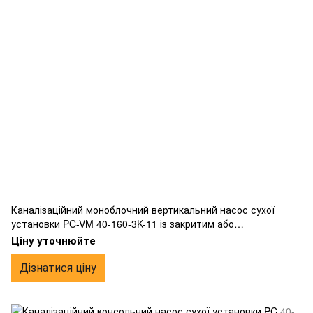
Каналізаційний моноблочний вертикальний насос сухої
установки PC-VM 40-160-3K-11 із закритим або
напіввідкритим робочим колесом вихрового типу,
Ціну уточнюйте
фланцевим підключенням, виготовлений з чавуну.
Дізнатися ціну