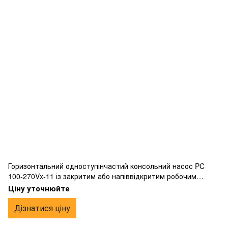
Горизонтальний одноступінчастий консольний насос PC
100-270Vx-11 із закритим або напіввідкритим робочим
колесом вихрового типу, фланцевим підключенням,
Ціну уточнюйте
виготовлений з чавуну.
Дізнатися ціну