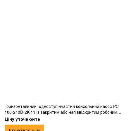
Горизонтальний, одноступінчастий консольний насос PC
100-240D-2K-11 із закритим або напіввідкритим робочим
колесом вихрового типу, фланцевим підключенням,
Ціну уточнюйте
виготовлений з чавуну.
Дізнатися ціну