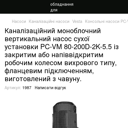
Насоси
Каналізаційні насоси
Vesta
Консольні насоси PC
Каналізаційний моноблочний
вертикальний насос сухої
установки PC-VM 80-200D-2K-5.5 із
закритим або напіввідкритим
робочим колесом вихрового типу,
фланцевим підключенням,
виготовлений з чавуну.
Артикул:
1987
Написати відгук