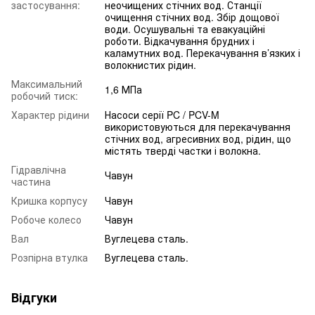
застосування:
неочищених стічних вод. Станції
очищення стічних вод. Збір дощової
води. Осушувальні та евакуаційні
роботи. Відкачування брудних і
каламутних вод. Перекачування в’язких і
волокнистих рідин.
Максимальний
1,6 МПа
робочий тиск:
Характер рідини
Насоси серії PC / PCV-M
використовуються для перекачування
стічних вод, агресивних вод, рідин, що
містять тверді частки і волокна.
Гідравлічна
Чавун
частина
Кришка корпусу
Чавун
Робоче колесо
Чавун
Вал
Вуглецева сталь.
Розпірна втулка
Вуглецева сталь.
Відгуки