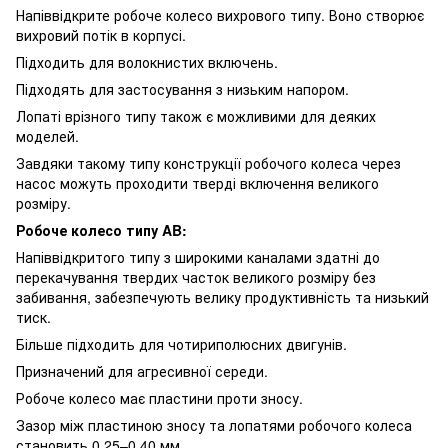
Напіввідкрите робоче колесо вихрового типу. Воно створює
вихровий потік в корпусі.
Підходить для волокнистих включень.
Підходять для застосування з низьким напором.
Лопаті врізного типу також є можливими для деяких
моделей.
Завдяки такому типу конструкції робочого колеса через
насос можуть проходити тверді включення великого
розміру.
Робоче колесо типу AB:
Напіввідкритого типу з широкими каналами здатні до
перекачування твердих часток великого розміру без
забивання, забезпечують велику продуктивність та низький
тиск.
Більше підходить для чотириполюсних двигунів.
Призначений для агресивної середи.
Робоче колесо має пластини проти зносу.
Зазор між пластиною зносу та лопатями робочого колеса
становить 0,25–0,40 мм.