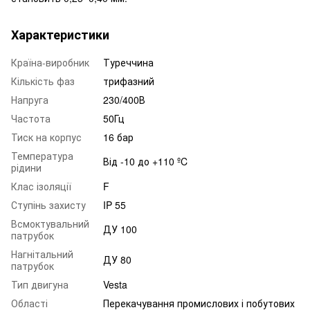
Характеристики
Країна-виробник
Туреччина
Кількість фаз
трифазний
Напруга
230/400В
Частота
50Гц
Тиск на корпус
16 бар
Температура
Від -10 до +110 ºC
рідини
Клас ізоляції
F
Ступінь захисту
IP 55
Всмоктувальний
ДУ 100
патрубок
Нагнітальний
ДУ 80
патрубок
Тип двигуна
Vesta
Області
Перекачування промислових і побутових