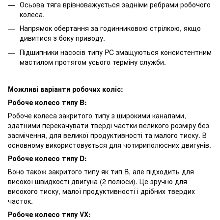
Осьова тяга врівноважується задніми ребрами робочого
колеса.
Напрямок обертання за годинниковою стрілкою, якщо
дивитися з боку приводу.
Підшипники насосів типу PC змащуються консистентним
мастилом протягом усього терміну служби.
Можливі варіанти робочих коліс:
Робоче колесо типу B:
Робоче колеса закритого типу з широкими каналами,
здатними перекачувати тверді частки великого розміру без
засмічення, для великої продуктивності та малого тиску. В
основному використовується для чотириполюсних двигунів.
Робоче колесо типу D:
Воно також закритого типу як тип B, але підходить для
високої швидкості двигуна (2 полюси). Це зручно для
високого тиску, малої продуктивності і дрібних твердих
часток.
Робоче колесо типу VX: